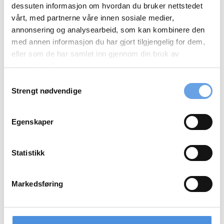
Styrets beretning, årsregnskap og revisjonsberetning
dessuten informasjon om hvordan du bruker nettstedet
Valgkomiteens innstilling 2026
vårt, med partnerne våre innen sosiale medier,
annonsering og analysearbeid, som kan kombinere den
med annen informasjon du har gjort tilgjengelig for dem,
Påmelding NIRF Årsmøte
eller som de har samlet inn gjennom din bruk av
tjenestene deres.
PDF-Arkiv
Samtykkevalg
Strengt nødvendige
Velg år
18.03.2021
NIRF medlemsmøte 10. mars 2021
Egenskaper
Tore Mydske - Thommessen
Bård Bringedal - Storebrand
24.09.2020
Statistikk
NIRF medlemsmøte 24. september – Teams Webinar
Markedsføring
DNB
Norsk Hydro
10.03.2020
NIRF medlemsmøte med Folketrygdfondet og