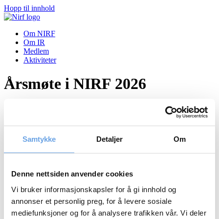
Hopp til innhold
Om NIRF
Om IR
Medlem
Aktiviteter
Årsmøte i NIRF 2026
Aktiviteter
Tilbake til aktiviteter
Samtykke
Detaljer
Om
03.06.2026
Årsmøte i NIRF 2026
Denne nettsiden anvender cookies
NIRF inviterer sine medlemmer til Årsmøte, onsdag 3. juni 2026, kl
11:00, SIXA Conference, Dronning Eufemias gate 6A.
Vi bruker informasjonskapsler for å gi innhold og
annonser et personlig preg, for å levere sosiale
Innkalling årsmøte 2026
mediefunksjoner og for å analysere trafikken vår. Vi deler