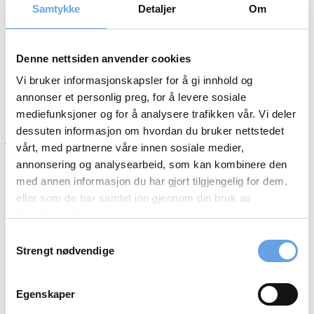
NIRF (Norsk Investor Relations Forening) og Oslo Børs har gleden
Samtykke
Detaljer
Om
av å invitere ansatte som jobber med IR og kommunikasjon i
børsnoterte selskaper, selskaper som er aktuelle for børsnotering,
utstedere av obligasjonslån og rådgivere velkommen til en dag med
relevante og spennende tema.
Denne nettsiden anvender cookies
Vi bruker informasjonskapsler for å gi innhold og
annonser et personlig preg, for å levere sosiale
Målet med IR-seminaret er å bidra med ny kunnskap og faglig påfyll
i en travel hverdag. Vi er også opptatt av at IR-seminaret skal være
mediefunksjoner og for å analysere trafikken vår. Vi deler
en arena for å etablere eller videreutvikle et nettverk med andre som
dessuten informasjon om hvordan du bruker nettstedet
jobber med IR i det daglige.
vårt, med partnerne våre innen sosiale medier,
annonsering og analysearbeid, som kan kombinere den
med annen informasjon du har gjort tilgjengelig for dem,
PROGRAM FOR DAGEN
eller som de har samlet inn gjennom din bruk av
tjenestene deres.
Pris: Kr. 2.000 for medlemmer av NIRF og kr. 3.000 for andre
Samtykkevalg
deltakere.
Strengt nødvendige
Egenskaper
KLIKK HER FOR PÅMELDING