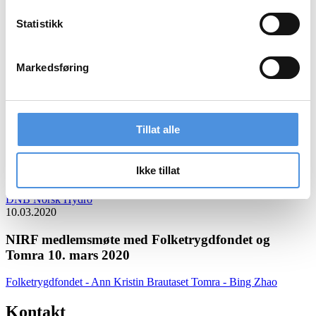
Statistikk
PDF-Arkiv
Velg år
Markedsføring
18.03.2021
NIRF medlemsmøte 10. mars 2021
Tillat alle
Tore Mydske - Thommessen
Bård Bringedal - Storebrand
24.09.2020
Ikke tillat
NIRF medlemsmøte 24. september – Teams Webinar
DNB
Norsk Hydro
10.03.2020
NIRF medlemsmøte med Folketrygdfondet og
Tomra 10. mars 2020
Folketrygdfondet - Ann Kristin Brautaset
Tomra - Bing Zhao
Kontakt