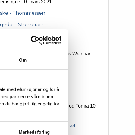
emsmøte 10. mars 2021
ske - Thommessen
gedal - Storebrand
20
emsmøte 24. september – Teams Webinar
Om
dro
iale mediefunksjoner og for å
20
 med partnerne våre innen
u har gjort tilgjengelig for
emsmøte med Folketrygdfondet og Tomra 10.
dfondet - Ann Kristin Brautaset
Markedsføring