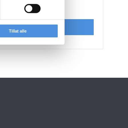
Bing Zhao
LAST INN FLERE
Tillat alle