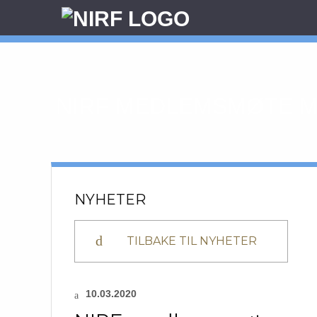
Hopp
til
innhold
NIRF MEDLEMSMØTE M
NYHETER
TILBAKE TIL NYHETER
10.03.2020