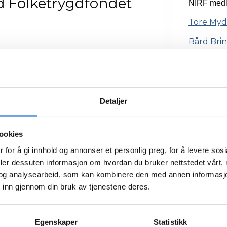
Folketrygdfondet
NIRF medl
Tore Myd
Bård Brin
24.09.20
NIRF medl
Detaljer
DNB
Norsk Hy
ookies
 for å gi innhold og annonser et personlig preg, for å levere sos
10.03.20
deler dessuten informasjon om hvordan du bruker nettstedet vårt,
og analysearbeid, som kan kombinere den med annen informasjon d
NIRF medl
 inn gjennom din bruk av tjenestene deres.
mars 2020
Folketryg
Egenskaper
Statistikk