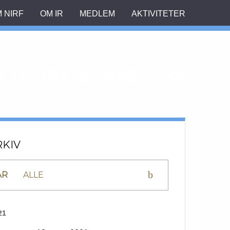
 NIRF
OM IR
MEDLEM
AKTIVITETER
TOMRA 10. MARS 2020
RKIV
ÅR
21