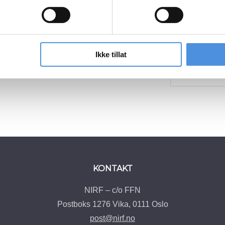
Tomra - 
Ikke tillat
KONTAKT
NIRF – c/o FFN
Postboks 1276 Vika, 0111 Oslo
post@nirf.no