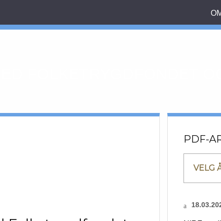
OM
ED FOLKETRYGDFONDET OG 
PDF-A
VELG 
18.03.20