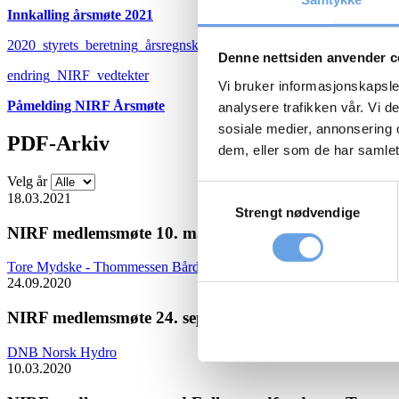
Innkalling årsmøte 2021
2020_styrets_beretning_årsregnskap_revisjonsberetning
Denne nettsiden anvender c
endring_NIRF_vedtekter
Vi bruker informasjonskapsler
Påmelding NIRF Årsmøte
analysere trafikken vår. Vi 
sosiale medier, annonsering 
PDF-Arkiv
dem, eller som de har samlet
Velg år
Samtykkevalg
18.03.2021
Strengt nødvendige
NIRF medlemsmøte 10. mars 2021
Tore Mydske - Thommessen
Bård Bringedal - Storebrand
24.09.2020
NIRF medlemsmøte 24. september – Teams Webinar
DNB
Norsk Hydro
10.03.2020