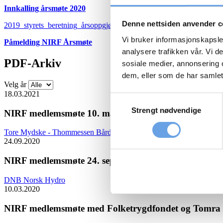
Innkalling årsmøte 2020
Denne nettsiden anvender c
2019_styrets_beretning_årsoppgjør_revisjonsberetning
Vi bruker informasjonskapsler
Påmelding NIRF Årsmøte
analysere trafikken vår. Vi 
PDF-Arkiv
sosiale medier, annonsering 
dem, eller som de har samlet
Velg år
18.03.2021
Samtykkevalg
Strengt nødvendige
NIRF medlemsmøte 10. mars 2021
Tore Mydske - Thommessen
Bård Bringedal - Storebrand
24.09.2020
NIRF medlemsmøte 24. september – Teams Webinar
DNB
Norsk Hydro
10.03.2020
NIRF medlemsmøte med Folketrygdfondet og Tomra 