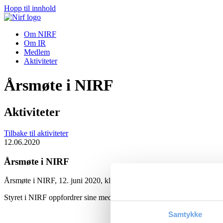
Hopp til innhold
Om NIRF
Om IR
Medlem
Aktiviteter
Årsmøte i NIRF
Aktiviteter
Tilbake til aktiviteter
12.06.2020
Årsmøte i NIRF
Årsmøte i NIRF, 12. juni 2020, kl 1500, Sted: ScatecSolar, Askekrok
Styret i NIRF oppfordrer sine medlemmer til ikke å møte opp fysisk ti
Samtykke