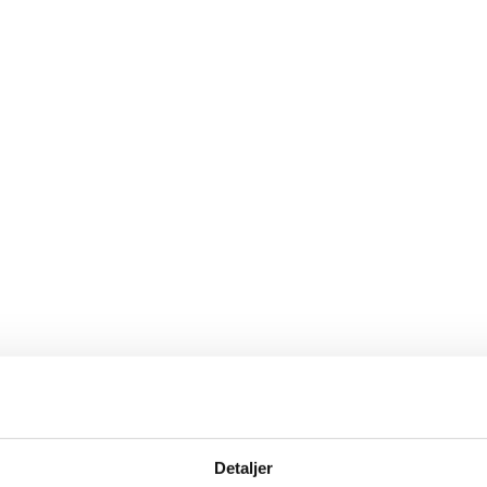
en 11
l årsmøtet, men sende en epost til
post@nirf.no
om det er kommentarer e
Detaljer