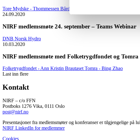
Tore Mydske - Thommessen
Bård Bringedal - Storebrand
24.09.2020
NIRF medlemsmøte 24. september – Teams Webinar
DNB
Norsk Hydro
10.03.2020
NIRF medlemsmøte med Folketrygdfondet og Tomra 
Folketrygdfondet - Ann Kristin Brautaset
Tomra - Bing Zhao
Last inn flere
Kontakt
NIRF – c/o FFN
Postboks 1276 Vika, 0111 Oslo
post@nirf.no
Presentasjoner fra medlemsmøter og konferanser er tilgjengelige på l
NIRF LinkedIn for medlemmer
Cookies