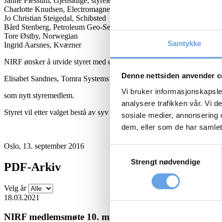
Janne Flessum, Gjensidige, styreleder
Charlotte Knudsen, Electromagnetic Geoservices
Jo Christian Steigedal, Schibsted
Bård Stenberg, Petroleum Geo-Services
Tore Østby, Norwegian
Samtykke
Ingrid Aarsnes, Kværner
NIRF ønsker å utvide styret med en person og valgkomitéen har innsti
Denne nettsiden anvender c
Elisabet Sandnes, Tomra Systems ASA
Vi bruker informasjonskapsler
som nytt styremedlem.
analysere trafikken vår. Vi 
Styret vil etter valget bestå av syv personer.
sosiale medier, annonsering 
dem, eller som de har samlet
Oslo, 13. september 2016
Samtykkevalg
Strengt nødvendige
PDF-Arkiv
Velg år
18.03.2021
NIRF medlemsmøte 10. mars 2021