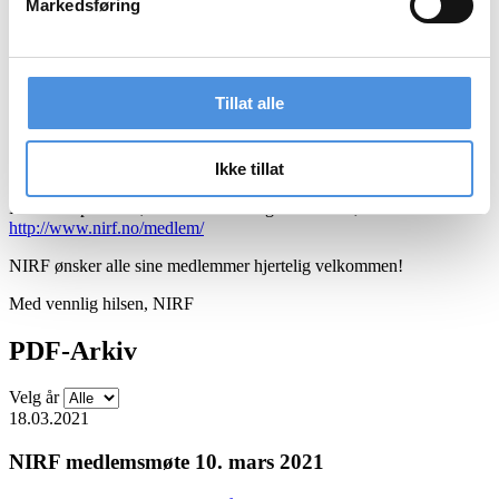
Markedsføring
Styret ønsker alle medlemmer en god jul og godt nytt år.
Sted:
Høyres Hus, Stortingsgata 20.
Tillat alle
Tid:
Møtestart 12:00, Lett servering og mingling fra kl 11:30
Ikke tillat
Klikk
HER
for å melde deg på innen onsdag 4. januar 2023.
For selskaper som ønsker å melde seg inn i NIRF, se
http://www.nirf.no/medlem/
NIRF ønsker alle sine medlemmer hjertelig velkommen!
Med vennlig hilsen, NIRF
PDF-Arkiv
Velg år
18.03.2021
NIRF medlemsmøte 10. mars 2021