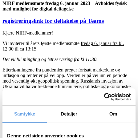
NIRF medlemsmøte fredag 6.
januar 2023 – Avholdes fysisk
med mulighet for digital deltagelse
registreringslink for deltakelse på Teams
Kjære NIRF-medlemmer!
Vi inviterer til årets første medlemsmøte
fredag 6. januar fra kl.
12:00 til ca 13:15.
Det vil bli mingling og lett servering fra kl 11:30.
Etterdønningene fra pandemien preger fortsatt markedene og
inflasjon og renter er på vei opp. Verden er på vei inn en periode
med vesentlig økt geopolitisk spenning. Russlands invasjon av
Ukraina vil ha vidtrekkende humanitære, politiske og økonomiske
konsekvenser og stormaktsrivaliseringen mellom USA og Kina blir
tydeligere. Disse forholdene vil påvirke alle børsnoterte selskap i
året som kommer.
Med dette bakteppet har NIRF gleden av å invitere til medlemsmøte
Samtykke
Detaljer
Om
med Senior Vice President and Chief Economist i Equinor, Head of
Global External Analysis Eirik Wærness. Wærness har bred erfaring
som leder og styremedlem fra offentlige myndigheter, internasjonale
organisasjoner, akademia og privat sektor. Han vil snakke om
Denne nettsiden anvender cookies