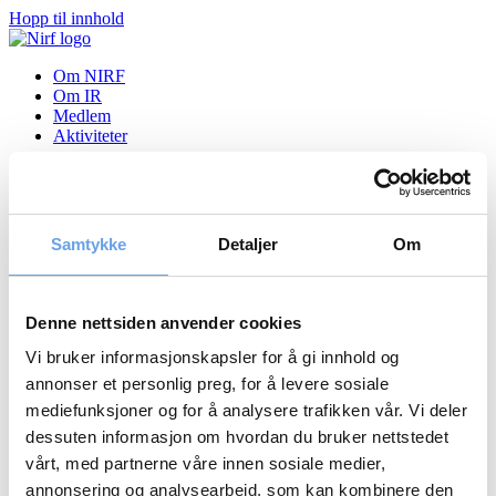
Hopp til innhold
Om NIRF
Om IR
Medlem
Aktiviteter
NIRF medlemsmøte om MAR
og listeføringsverktøy 19.
Samtykke
Detaljer
Om
november 2019
Denne nettsiden anvender cookies
Nyheter
Vi bruker informasjonskapsler for å gi innhold og
Tilbake til nyheter
annonser et personlig preg, for å levere sosiale
19.11.2019
mediefunksjoner og for å analysere trafikken vår. Vi deler
dessuten informasjon om hvordan du bruker nettstedet
NIRF medlemsmøte om MAR og listeføringsverktøy
19. november 2019
vårt, med partnerne våre innen sosiale medier,
annonsering og analysearbeid, som kan kombinere den