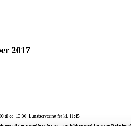
er 2017
0 til ca. 13:30. Lunsjservering fra kl. 11:45.
er vil dette medføre for oss som jobber med Investor Relations