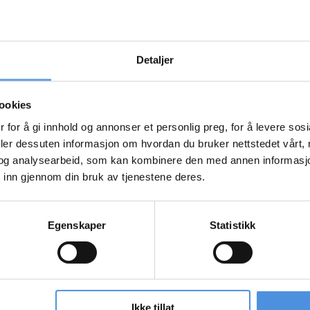
tre direktiver på verdipapirområdet, henholdsvis MiFID, rapporteringsd
jeldende norsk regelverk. En del av dette vil ha direkte eller indirekte
 å gi oss en innføring i MAR og praktiske konsekvenser av forventede
Detaljer
 Charlotte Stirling, for å fortelle hvordan investeringsbankene planleg
ookies
2017.
 for å gi innhold og annonser et personlig preg, for å levere sos
deler dessuten informasjon om hvordan du bruker nettstedet vårt,
og analysearbeid, som kan kombinere den med annen informasjon d
 inn gjennom din bruk av tjenestene deres.
Egenskaper
Statistikk
Ikke tillat