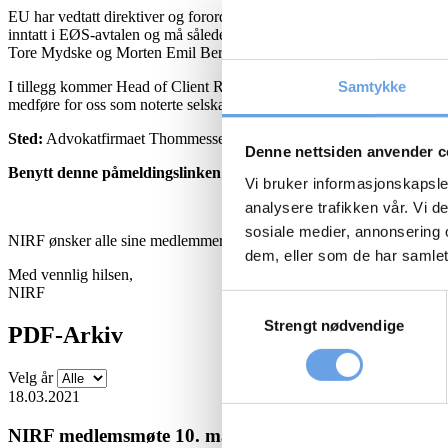
EU har vedtatt direktiver og forordninger som erstatter eller endrer 
inntatt i EØS-avtalen og må således implementeres og harmoniseres med g
Tore Mydske og Morten Emil Bergan fra advokatfirmaet Thommessen til
Samtykke
I tillegg kommer Head of Client Relationship Management hos Carnegie,
medføre for oss som noterte selskap.
Sted:
Advokatfirmaet Thommessen, Haakon VIIs gate 10.
Denne nettsiden anvender c
Benytt denne påmeldingslinken:
Påmelding
innen 26. september 
Vi bruker informasjonskapsler
analysere trafikken vår. Vi 
sosiale medier, annonsering 
NIRF ønsker alle sine medlemmer hjertelig velkommen!
dem, eller som de har samlet
Med vennlig hilsen,
NIRF
Samtykkevalg
Strengt nødvendige
PDF-Arkiv
Velg år
18.03.2021
NIRF medlemsmøte 10. mars 2021