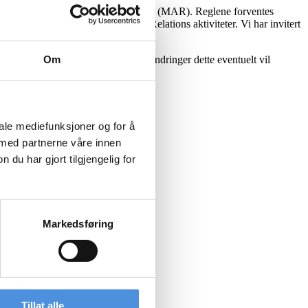
irektivet og markedsmisbruksdirektivet (MAR). Reglene forventes
 innvirkning på typiske Investor Relations aktiviteter. Vi har invitert
 endringer av dette direktivet.
Om
ger å tilpasse seg MiFID II og forandringer dette eventuelt vil
iale mediefunksjoner og for å
 med partnerne våre innen
u har gjort tilgjengelig for
Markedsføring
Tillat alle