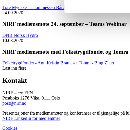
Tore Mydske - Thommessen
Bård Bringedal - Storebrand
24.09.2020
NIRF medlemsmøte 24. september – Teams Webinar
DNB
Norsk Hydro
10.03.2020
NIRF medlemsmøte med Folketrygdfondet og Tomra 
Folketrygdfondet - Ann Kristin Brautaset
Tomra - Bing Zhao
Last inn flere
Kontakt
NIRF – c/o FFN
Postboks 1276 Vika, 0111 Oslo
post@nirf.no
Presentasjoner fra medlemsmøter og konferanser er tilgjengelige på l
NIRF LinkedIn for medlemmer
Cookies