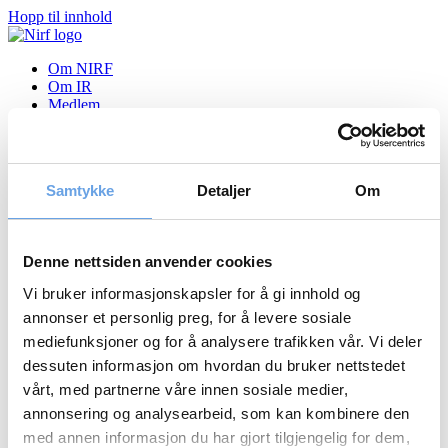
Hopp til innhold
Om NIRF
Om IR
Medlem
Aktiviteter
Investor Relations Seminar 5.
Samtykke
Detaljer
Om
desember 2019
Nyheter
Denne nettsiden anvender cookies
Vi bruker informasjonskapsler for å gi innhold og
Tilbake til nyheter
annonser et personlig preg, for å levere sosiale
06.12.2019
mediefunksjoner og for å analysere trafikken vår. Vi deler
Investor Relations Seminar 5. desember 2019
dessuten informasjon om hvordan du bruker nettstedet
vårt, med partnerne våre innen sosiale medier,
PDF-Arkiv
annonsering og analysearbeid, som kan kombinere den
med annen informasjon du har gjort tilgjengelig for dem,
Velg år