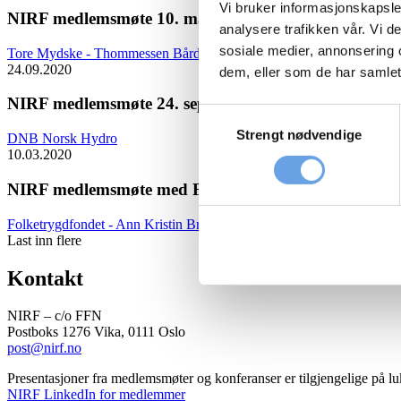
Vi bruker informasjonskapsler
NIRF medlemsmøte 10. mars 2021
analysere trafikken vår. Vi 
sosiale medier, annonsering 
Tore Mydske - Thommessen
Bård Bringedal - Storebrand
24.09.2020
dem, eller som de har samlet
NIRF medlemsmøte 24. september – Teams Webinar
Samtykkevalg
Strengt nødvendige
DNB
Norsk Hydro
10.03.2020
NIRF medlemsmøte med Folketrygdfondet og Tomra 
Folketrygdfondet - Ann Kristin Brautaset
Tomra - Bing Zhao
Last inn flere
Kontakt
NIRF – c/o FFN
Postboks 1276 Vika, 0111 Oslo
post@nirf.no
Presentasjoner fra medlemsmøter og konferanser er tilgjengelige på l
NIRF LinkedIn for medlemmer