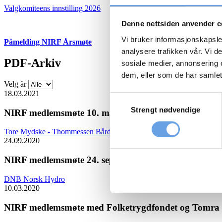
Valgkomiteens innstilling 2026
Denne nettsiden anvender c
Vi bruker informasjonskapsler
Påmelding NIRF Årsmøte
analysere trafikken vår. Vi 
PDF-Arkiv
sosiale medier, annonsering 
dem, eller som de har samlet
Velg år
18.03.2021
Samtykkevalg
Strengt nødvendige
NIRF medlemsmøte 10. mars 2021
Tore Mydske - Thommessen
Bård Bringedal - Storebrand
24.09.2020
NIRF medlemsmøte 24. september – Teams Webinar
DNB
Norsk Hydro
10.03.2020
NIRF medlemsmøte med Folketrygdfondet og Tomra 