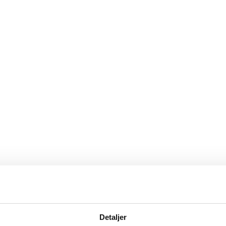
 11:00, SIXA Conference, Dronning Eufemias gate 6A.
Detaljer